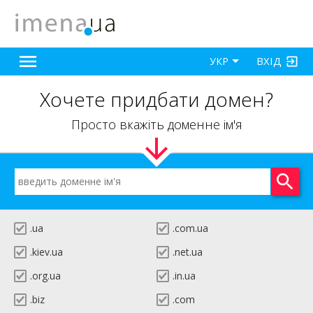
ВХІД
УКР
Хочете придбати домен?
Просто вкажіть доменне ім'я
.ua
.com.ua
.kiev.ua
.net.ua
.org.ua
.in.ua
.biz
.com